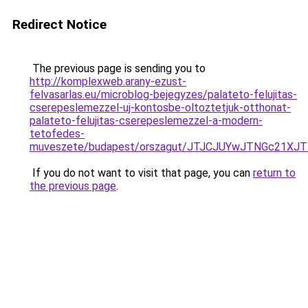
Redirect Notice
The previous page is sending you to
http://komplexweb.arany-ezust-
felvasarlas.eu/microblog-bejegyzes/palateto-felujitas-
cserepeslemezzel-uj-kontosbe-oltoztetjuk-otthonat-
palateto-felujitas-cserepeslemezzel-a-modern-
tetofedes-
muveszete/budapest/orszagut/JTJCJUYwJTNGc21X
If you do not want to visit that page, you can
return to
the previous page
.