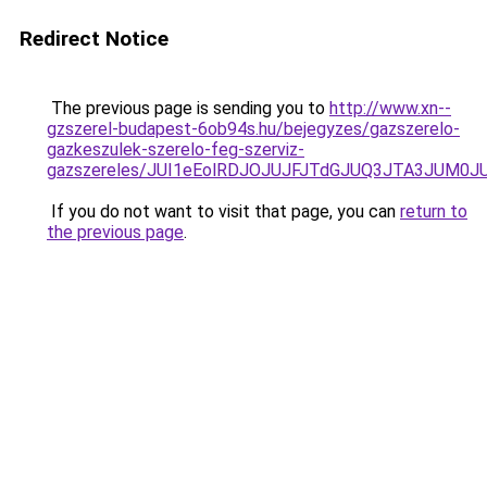
Redirect Notice
The previous page is sending you to
http://www.xn--
gzszerel-budapest-6ob94s.hu/bejegyzes/gazszerelo-
gazkeszulek-szerelo-feg-szerviz-
gazszereles/JUI1eEolRDJOJUJFJTdGJUQ3JTA3JUM0
If you do not want to visit that page, you can
return to
the previous page
.