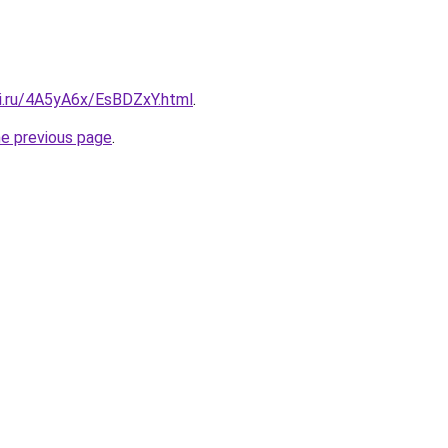
tki.ru/4A5yA6x/EsBDZxY.html
.
he previous page
.